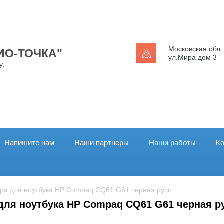
Московская обл. 
ДИО-ТОЧКА"
ул.Мира дом 3
у.
Напишите нам
Наши партнеры
Наши работы
К
тура для ноутбука HP Compaq CQ61 G61 черная русс
для ноутбука HP Compaq CQ61 G61 черная р