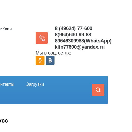
8 (49624) 77-600
г.Клин
8(964)630-99-88
89646309988(WhatsApp)
klin77600@yandex.ru
Мы в соц. сетях:
онтакты
Загрузки
усс