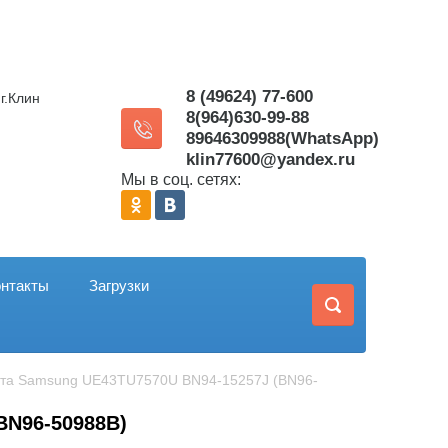
8 (49624) 77-600
г.Клин
8(964)630-99-88
89646309988(WhatsApp)
klin77600@yandex.ru
Мы в соц. сетях:
онтакты
Загрузки
лата Samsung UE43TU7570U BN94-15257J (BN96-
BN96-50988B)