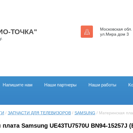
Московская обл. 
ДИО-ТОЧКА"
ул.Мира дом 3
у.
Напишите нам
Наши партнеры
Наши работы
К
ТИ
 / 
ЗАПЧАСТИ ДЛЯ ТЕЛЕВИЗОРОВ
 / 
SAMSUNG
 / Материнская п
 плата Samsung UE43TU7570U BN94-15257J (