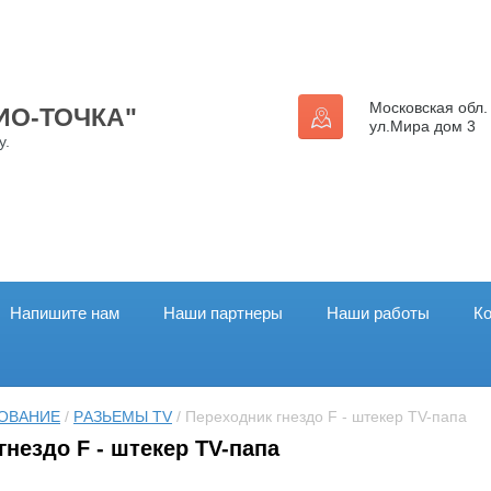
Московская обл. 
ДИО-ТОЧКА"
ул.Мира дом 3
у.
Напишите нам
Наши партнеры
Наши работы
К
ОВАНИЕ
 / 
РAЗЬЕМЫ TV
 / Переходник гнездо F - штекер TV-папа
гнездо F - штекер TV-папа