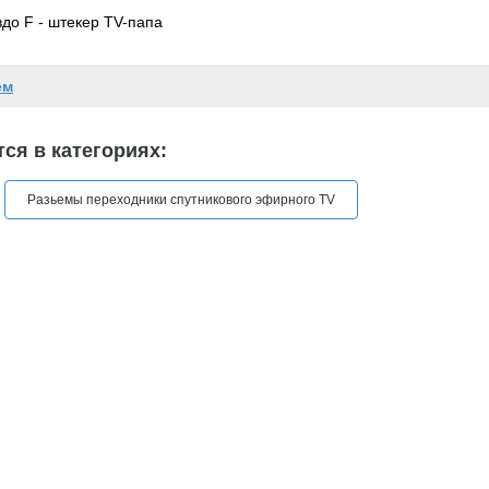
до F - штекер TV-папа
ем
ся в категориях:
Разьемы переходники спутникового эфирного TV