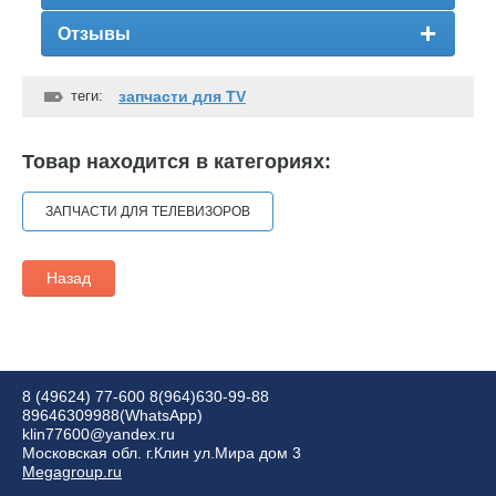
Отзывы
теги:
запчасти для TV
Товар находится в категориях:
ЗАПЧАСТИ ДЛЯ ТЕЛЕВИЗОРОВ
Назад
8 (49624) 77-600
8(964)630-99-88
89646309988(WhatsApp)
klin77600@yandex.ru
Московская обл. г.Клин ул.Мира дом 3
Megagroup.ru